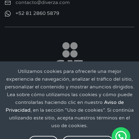
contacto@diverza.com
+52 81 2860 5879
Utilizamos cookies para ofrecerle una mejor
experiencia de navegación, analizar el tráfico del sitio,
personalizar el contenido y mostrar anuncios dirigidos.
Lea sobre cómo utilizamos las cookies y cómo puede
SERVICIO GRATUITO
controlarlas haciendo clic en nuestro
Aviso de
Privacidad
, en la sección "Uso de cookies". Si continúa
TÉRMINOS
|
PRIVACIDAD
utilizando este sitio, acepta nuestros términos en el
LOS NOMBRES Y LOGOTIPOS DE DIVERZA©, TIMBRE FISCAL®, BUZÓN FISCAL®
uso de cookies.
Y CONECTOR FISCAL®, SON MARCAS REGISTRADAS DE SOLUCIONES DE
NEGOCIOS FNX, SA DE CV. OTROS NOMBRES Y LOGOTIPOS SON MARCAS
REGISTRADAS DE SUS RESPECTIVOS PROPIETARIOS. TODO EL CONTENIDO DE
ESTE SITIO Y LOS DOCUMENTOS PARA DESCARGA SON PROPIEDAD