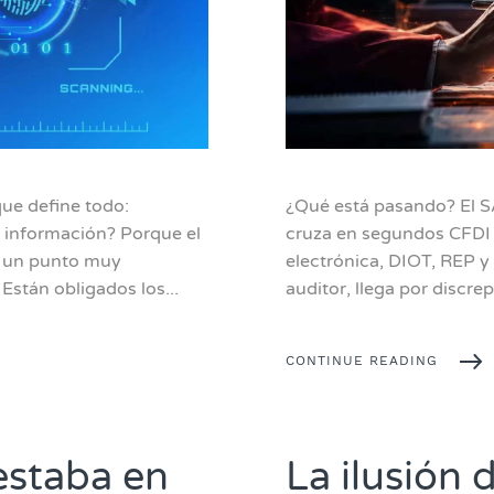
ue define todo:
¿Qué está pasando? El S
i información? Porque el
cruza en segundos CFDI (
en un punto muy
electrónica, DIOT, REP y 
Están obligados los...
auditor, llega por discre
CONTINUE READING
estaba en
La ilusión