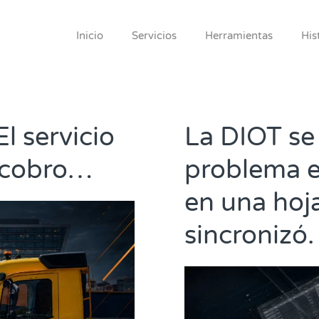
Inicio
Servicios
Herramientas
His
l servicio
La DIOT se 
e cobro…
problema e
en una hoj
sincronizó.