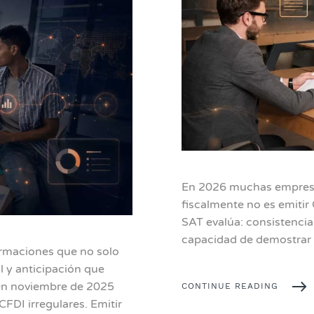
En 2026 muchas empresas
fiscalmente no es emitir 
SAT evalúa: consistencia
capacidad de demostrar e
ormaciones que no solo
l y anticipación que
en noviembre de 2025
CONTINUE READING
CFDI irregulares. Emitir