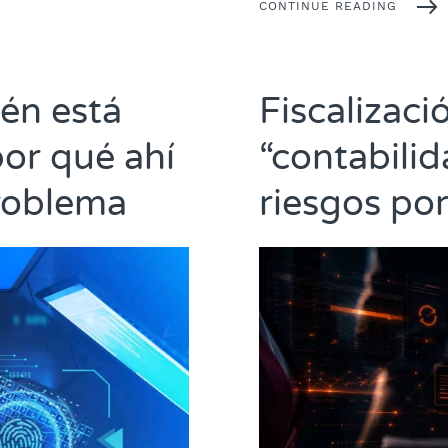
CONTINUE READING
én está
Fiscalizaci
or qué ahí
“contabilid
roblema
riesgos por