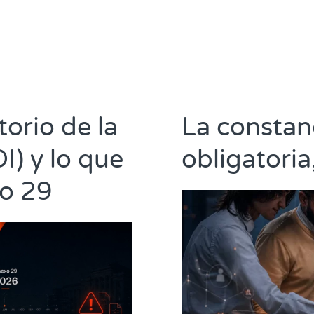
orio de la
La constanc
I) y lo que
obligatoria
xo 29