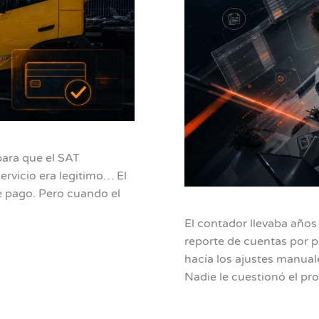
para que el SAT
rvicio era legitimo… El
se pago. Pero cuando el
El contador llevaba año
reporte de cuentas por p
hacía los ajustes manual
Nadie le cuestionó el p