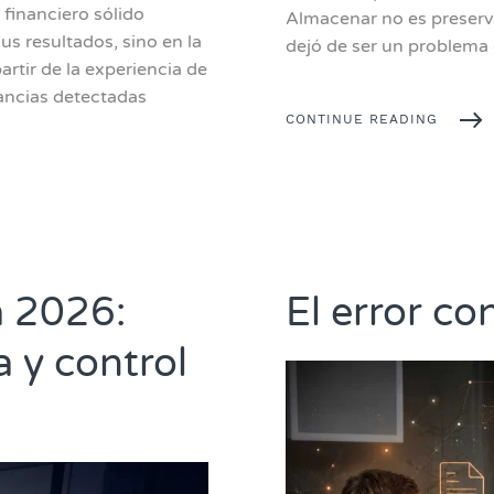
financiero sólido
Almacenar no es preserva
s resultados, sino en la
dejó de ser un problema 
artir de la experiencia de
ancias detectadas
CONTINUE READING
a 2026:
El error c
a y control